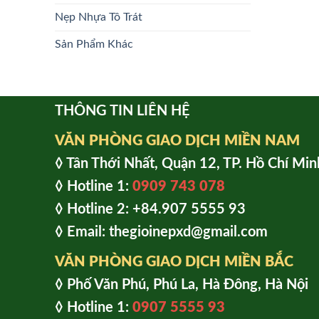
Nẹp Nhựa Tô Trát
Sản Phẩm Khác
THÔNG TIN LIÊN HỆ
VĂN PHÒNG GIAO DỊCH MIỀN NAM
◊ Tân Thới Nhất, Quận 12, TP. Hồ Chí Min
◊ Hotline 1:
0909 743 078
◊ Hotline 2: +84.907 5555 93
◊ Email: thegioinepxd@gmail.com
VĂN PHÒNG GIAO DỊCH MIỀN BẮC
◊ Phố Văn Phú, Phú La, Hà Đông, Hà Nội
◊ Hotline 1:
0907 5555 93