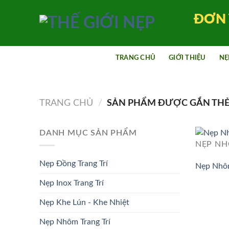
Bỏ
ĐƠN 
qua
nội
dung
TRANG CHỦ
GIỚI THIỆU
NẸ
TRANG CHỦ
/
SẢN PHẨM ĐƯỢC GẮN THẺ 
DANH MỤC SẢN PHẨM
NẸP NH
Nẹp Đồng Trang Trí
Nẹp Nhô
Nẹp Inox Trang Trí
Nẹp Khe Lún - Khe Nhiệt
Nẹp Nhôm Trang Trí