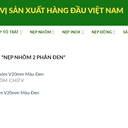
VỊ SẢN XUẤT HÀNG ĐẦU VIỆT NAM
P TÔ TRÁT
NẸP NHÔM
NẸP INOX
NẸP ĐỒNG
SẢ
“NẸP NHÔM 2 PHÂN ĐEN”
ÔM CHỮ V
m V20mm Màu Đen