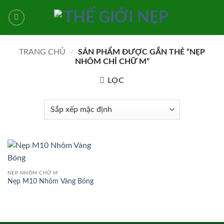
Bỏ
qua
nội
dung
TRANG CHỦ
/
SẢN PHẨM ĐƯỢC GẮN THẺ “NẸP
NHÔM CHỈ CHỮ M”
LỌC
NẸP NHÔM CHỮ M
Nẹp M10 Nhôm Vàng Bóng