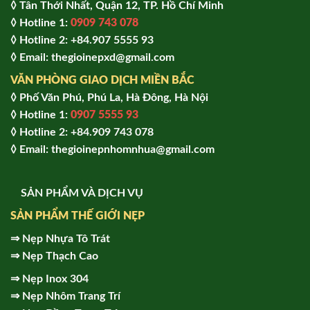
◊ Tân Thới Nhất, Quận 12, TP. Hồ Chí Minh
◊ Hotline 1:
0909 743 078
◊ Hotline 2: +84.907 5555 93
◊ Email: thegioinepxd@gmail.com
VĂN PHÒNG GIAO DỊCH MIỀN BẮC
◊ Phố Văn Phú, Phú La, Hà Đông, Hà Nội
◊ Hotline 1:
0907 5555 93
◊ Hot
line 2:
+84.909 743 078
◊ Email: thegioinepnhomnhua@gmail.com
SẢN PHẨM VÀ DỊCH VỤ
SẢN PHẨM THẾ GIỚI NẸP
⇒
Nẹp Nhựa Tô Trát
⇒
Nẹp Thạch Cao
⇒
Nẹp Inox 304
⇒
Nẹp Nhôm Trang Trí