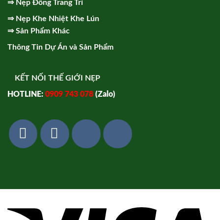
⇒
Nẹp Đồng Trang Trí
⇒
Nẹp Khe Nhiệt Khe Lún
⇒
Sản Phẩm Khác
Thông Tin Dự Án và Sản Phẩm
KẾT NỐI THẾ GIỚI NẸP
HOTLINE:
0909 743 078
(Zalo)
Vi