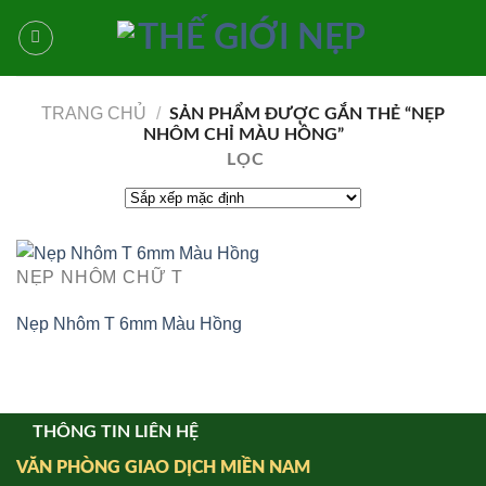
Bỏ
qua
nội
dung
TRANG CHỦ
/
SẢN PHẨM ĐƯỢC GẮN THẺ “NẸP
NHÔM CHỈ MÀU HỒNG”
LỌC
NẸP NHÔM CHỮ T
Nẹp Nhôm T 6mm Màu Hồng
THÔNG TIN LIÊN HỆ
VĂN PHÒNG GIAO DỊCH MIỀN NAM