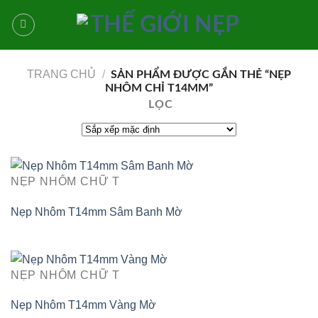
Bỏ
qua
nội
dung
TRANG CHỦ
/
SẢN PHẨM ĐƯỢC GẮN THẺ “NẸP
NHÔM CHỈ T14MM”
LỌC
NẸP NHÔM CHỮ T
Nẹp Nhôm T14mm Sâm Banh Mờ
NẸP NHÔM CHỮ T
Nẹp Nhôm T14mm Vàng Mờ