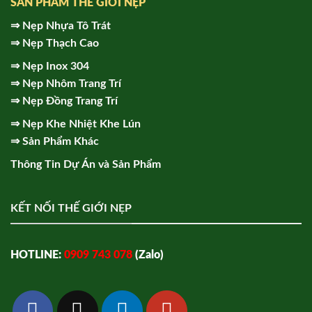
SẢN PHẨM THẾ GIỚI NẸP
⇒
Nẹp Nhựa Tô Trát
⇒
Nẹp Thạch Cao
⇒
Nẹp Inox 304
⇒
Nẹp Nhôm Trang Trí
⇒
Nẹp Đồng Trang Trí
⇒
Nẹp Khe Nhiệt Khe Lún
⇒
Sản Phẩm Khác
Thông Tin Dự Án và Sản Phẩm
KẾT NỐI THẾ GIỚI NẸP
HOTLINE:
0909 743 078
(Zalo)