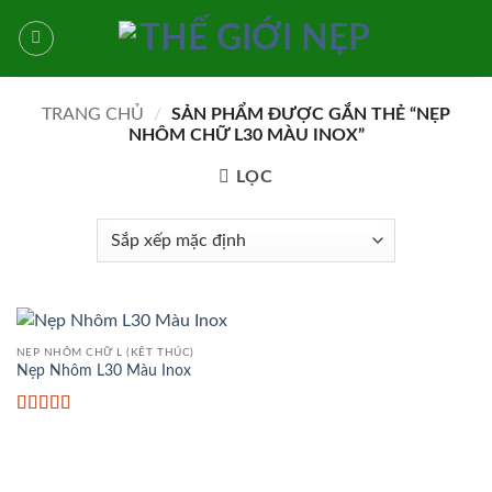
Bỏ
qua
nội
dung
TRANG CHỦ
/
SẢN PHẨM ĐƯỢC GẮN THẺ “NẸP
NHÔM CHỮ L30 MÀU INOX”
LỌC
NẸP NHÔM CHỮ L (KẾT THÚC)
Nẹp Nhôm L30 Màu Inox
Được xếp
hạng
5
5 sao