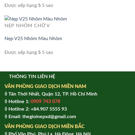
Được xếp hạng
5
5 sao
NẸP NHÔM CHỮ V
Nẹp V25 Nhôm Màu Nhôm
Được xếp hạng
5
5 sao
THÔNG TIN LIÊN HỆ
VĂN PHÒNG GIAO DỊCH MIỀN NAM
◊ Tân Thới Nhất, Quận 12, TP. Hồ Chí Minh
◊ Hotline 1:
0909 743 078
◊ Hotline 2: +84.907 5555 93
◊ Email: thegioinepxd@gmail.com
VĂN PHÒNG GIAO DỊCH MIỀN BẮC
◊ Phố Văn Phú, Phú La, Hà Đông, Hà Nội