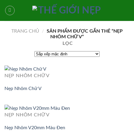
Bỏ
qua
nội
dung
TRANG CHỦ
/
SẢN PHẨM ĐƯỢC GẮN THẺ “NẸP
NHÔM CHỮ V”
LỌC
NẸP NHÔM CHỮ V
Nẹp Nhôm Chữ V
NẸP NHÔM CHỮ V
Nẹp Nhôm V20mm Màu Đen