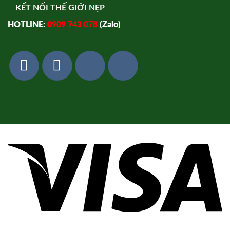
KẾT NỐI THẾ GIỚI NẸP
HOTLINE:
0909 743 078
(Zalo)
Vi