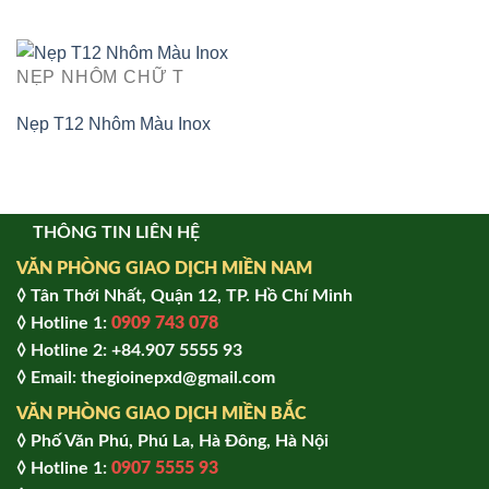
NẸP NHÔM CHỮ T
Nẹp T12 Nhôm Màu Inox
THÔNG TIN LIÊN HỆ
VĂN PHÒNG GIAO DỊCH MIỀN NAM
◊ Tân Thới Nhất, Quận 12, TP. Hồ Chí Minh
◊ Hotline 1:
0909 743 078
◊ Hotline 2: +84.907 5555 93
◊ Email: thegioinepxd@gmail.com
VĂN PHÒNG GIAO DỊCH MIỀN BẮC
◊ Phố Văn Phú, Phú La, Hà Đông, Hà Nội
◊ Hotline 1:
0907 5555 93