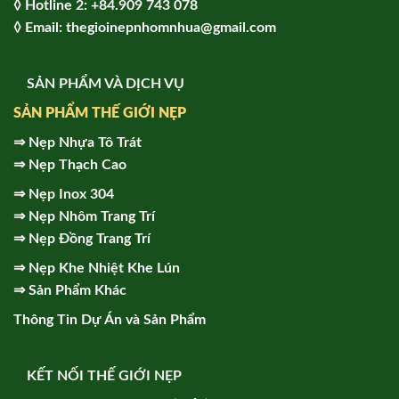
◊ Hot
line 2:
+84.909 743 078
◊ Email: thegioinepnhomnhua@gmail.com
SẢN PHẨM VÀ DỊCH VỤ
SẢN PHẨM THẾ GIỚI NẸP
⇒
Nẹp Nhựa Tô Trát
⇒
Nẹp Thạch Cao
⇒
Nẹp Inox 304
⇒
Nẹp Nhôm Trang Trí
⇒
Nẹp Đồng Trang Trí
⇒
Nẹp Khe Nhiệt Khe Lún
⇒
Sản Phẩm Khác
Thông Tin Dự Án và Sản Phẩm
KẾT NỐI THẾ GIỚI NẸP