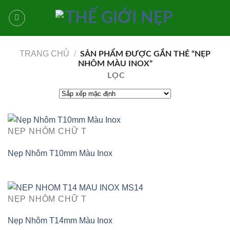
Bỏ
qua
nội
dung
TRANG CHỦ
/
SẢN PHẨM ĐƯỢC GẮN THẺ “NẸP
NHÔM MÀU INOX”
LỌC
NẸP NHÔM CHỮ T
Nẹp Nhôm T10mm Màu Inox
NẸP NHÔM CHỮ T
Nẹp Nhôm T14mm Màu Inox