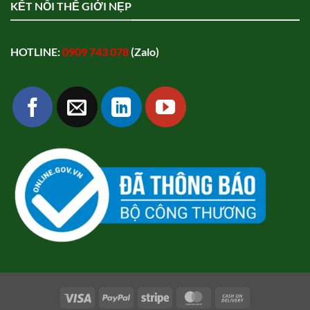
KẾT NỐI THẾ GIỚI NẸP
HOTLINE:
0909 743 078
(Zalo)
Visa
PayPal
Stripe
MasterCard
Cash