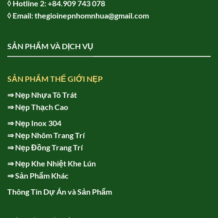
◊ Hot
line 2:
+84.909 743 078
◊ Email: thegioinepnhomnhua@gmail.com
SẢN PHẨM VÀ DỊCH VỤ
SẢN PHẨM THẾ GIỚI NẸP
⇒
Nẹp Nhựa Tô Trát
⇒
Nẹp Thạch Cao
⇒
Nẹp Inox 304
⇒
Nẹp Nhôm Trang Trí
⇒
Nẹp Đồng Trang Trí
⇒
Nẹp Khe Nhiệt Khe Lún
⇒
Sản Phẩm Khác
Thông Tin Dự Án và Sản Phẩm