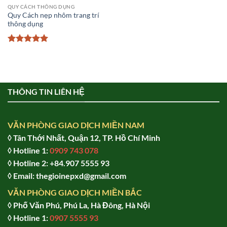
QUY CÁCH THÔNG DỤNG
Quy Cách nẹp nhôm trang trí
thông dụng
Được xếp
hạng
5
5
sao
THÔNG TIN LIÊN HỆ
VĂN PHÒNG GIAO DỊCH MIỀN NAM
◊ Tân Thới Nhất, Quận 12, TP. Hồ Chí Minh
◊ Hotline 1:
0909 743 078
◊ Hotline 2: +84.907 5555 93
◊ Email: thegioinepxd@gmail.com
VĂN PHÒNG GIAO DỊCH MIỀN BẮC
◊ Phố Văn Phú, Phú La, Hà Đông, Hà Nội
◊ Hotline 1:
0907 5555 93