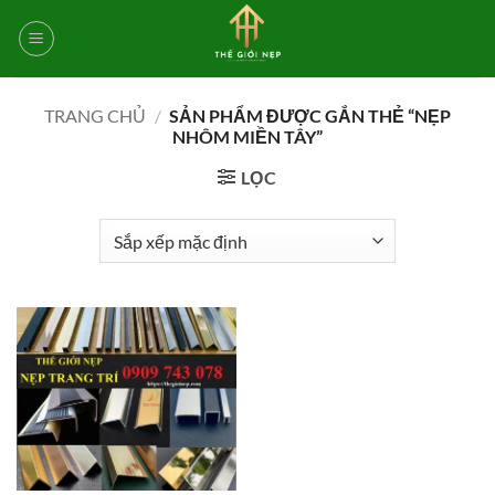
Bỏ
qua
nội
dung
TRANG CHỦ
/
SẢN PHẨM ĐƯỢC GẮN THẺ “NẸP
NHÔM MIỀN TÂY”
LỌC