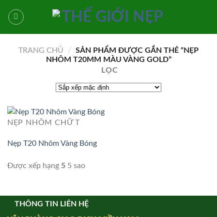
Bỏ
qua
nội
dung
TRANG CHỦ
/
SẢN PHẨM ĐƯỢC GẮN THẺ “NẸP
NHÔM T20MM MÀU VÀNG GOLD”
LỌC
NẸP NHÔM CHỮ T
Nẹp T20 Nhôm Vàng Bóng
Được xếp hạng
5
5 sao
THÔNG TIN LIÊN HỆ