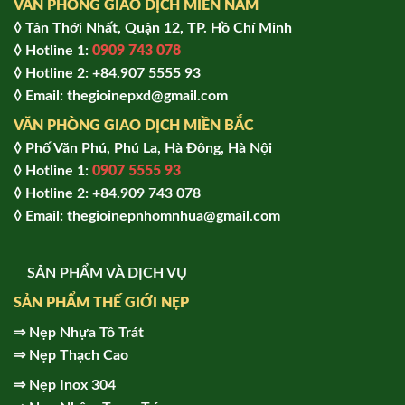
VĂN PHÒNG GIAO DỊCH MIỀN NAM
◊ Tân Thới Nhất, Quận 12, TP. Hồ Chí Minh
◊ Hotline 1:
0909 743 078
◊ Hotline 2: +84.907 5555 93
◊ Email: thegioinepxd@gmail.com
VĂN PHÒNG GIAO DỊCH MIỀN BẮC
◊ Phố Văn Phú, Phú La, Hà Đông, Hà Nội
◊ Hotline 1:
0907 5555 93
◊ Hot
line 2:
+84.909 743 078
◊ Email: thegioinepnhomnhua@gmail.com
SẢN PHẨM VÀ DỊCH VỤ
SẢN PHẨM THẾ GIỚI NẸP
⇒
Nẹp Nhựa Tô Trát
⇒
Nẹp Thạch Cao
⇒
Nẹp Inox 304