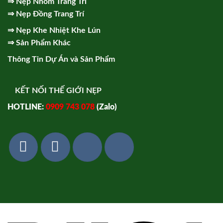
⇒
Nẹp Nhôm Trang Trí
⇒
Nẹp Đồng Trang Trí
⇒
Nẹp Khe Nhiệt Khe Lún
⇒
Sản Phẩm Khác
Thông Tin Dự Án và Sản Phẩm
KẾT NỐI THẾ GIỚI NẸP
HOTLINE:
0909 743 078
(Zalo)
Vi