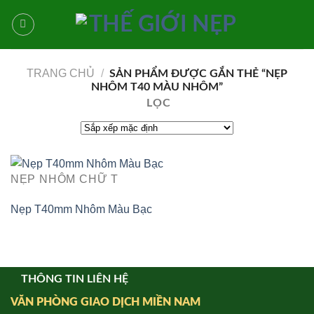
Bỏ
qua
nội
dung
TRANG CHỦ
/
SẢN PHẨM ĐƯỢC GẮN THẺ “NẸP
NHÔM T40 MÀU NHÔM”
LỌC
NẸP NHÔM CHỮ T
Nẹp T40mm Nhôm Màu Bạc
THÔNG TIN LIÊN HỆ
VĂN PHÒNG GIAO DỊCH MIỀN NAM