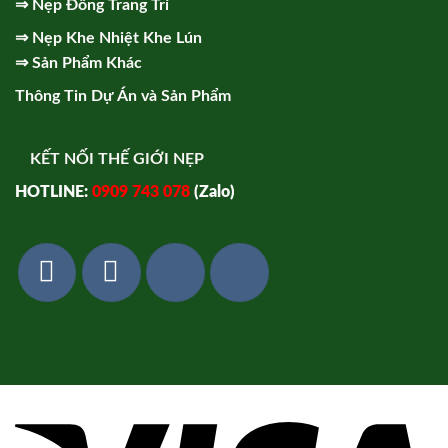
⇒
Nẹp Đồng Trang Trí
⇒
Nẹp Khe Nhiệt Khe Lún
⇒
Sản Phẩm Khác
Thông Tin Dự Án và Sản Phẩm
KẾT NỐI THẾ GIỚI NẸP
HOTLINE:
0909 743 078
(Zalo)
Vi