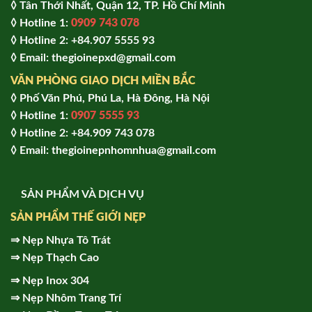
◊ Tân Thới Nhất, Quận 12, TP. Hồ Chí Minh
◊ Hotline 1:
0909 743 078
◊ Hotline 2: +84.907 5555 93
◊ Email: thegioinepxd@gmail.com
VĂN PHÒNG GIAO DỊCH MIỀN BẮC
◊ Phố Văn Phú, Phú La, Hà Đông, Hà Nội
◊ Hotline 1:
0907 5555 93
◊ Hot
line 2:
+84.909 743 078
◊ Email: thegioinepnhomnhua@gmail.com
SẢN PHẨM VÀ DỊCH VỤ
SẢN PHẨM THẾ GIỚI NẸP
⇒
Nẹp Nhựa Tô Trát
⇒
Nẹp Thạch Cao
⇒
Nẹp Inox 304
⇒
Nẹp Nhôm Trang Trí