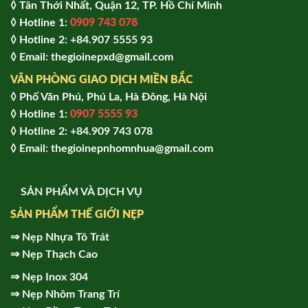
◊ Tân Thới Nhất, Quận 12, TP. Hồ Chí Minh
◊ Hotline 1:
0909 743 078
◊ Hotline 2: +84.907 5555 93
◊ Email: thegioinepxd@gmail.com
VĂN PHÒNG GIAO DỊCH MIỀN BẮC
◊ Phố Văn Phú, Phú La, Hà Đông, Hà Nội
◊ Hotline 1:
0907 5555 93
◊ Hot
line 2:
+84.909 743 078
◊ Email: thegioinepnhomnhua@gmail.com
SẢN PHẨM VÀ DỊCH VỤ
SẢN PHẨM THẾ GIỚI NẸP
⇒
Nẹp Nhựa Tô Trát
⇒
Nẹp Thạch Cao
⇒
Nẹp Inox 304
⇒
Nẹp Nhôm Trang Trí