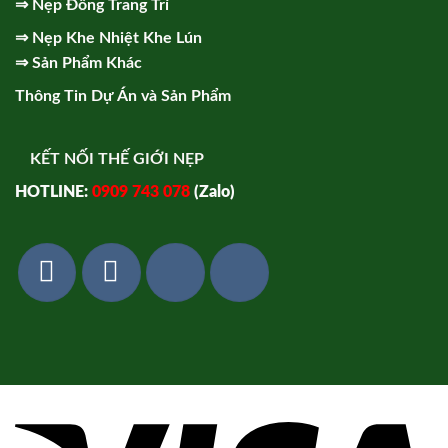
⇒
Nẹp Đồng Trang Trí
⇒
Nẹp Khe Nhiệt Khe Lún
⇒
Sản Phẩm Khác
Thông Tin Dự Án và Sản Phẩm
KẾT NỐI THẾ GIỚI NẸP
HOTLINE:
0909 743 078
(Zalo)
Vi