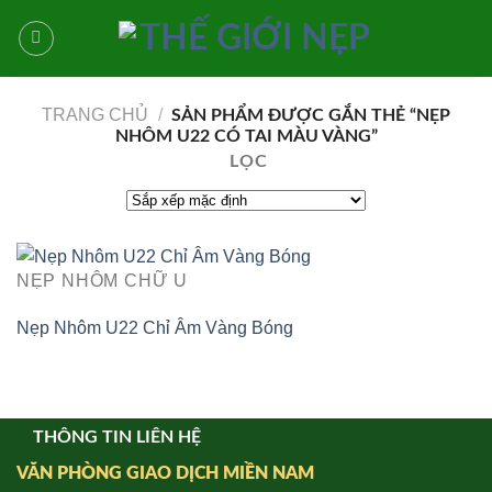
Bỏ
qua
nội
dung
TRANG CHỦ
/
SẢN PHẨM ĐƯỢC GẮN THẺ “NẸP
NHÔM U22 CÓ TAI MÀU VÀNG”
LỌC
NẸP NHÔM CHỮ U
Nẹp Nhôm U22 Chỉ Âm Vàng Bóng
THÔNG TIN LIÊN HỆ
VĂN PHÒNG GIAO DỊCH MIỀN NAM