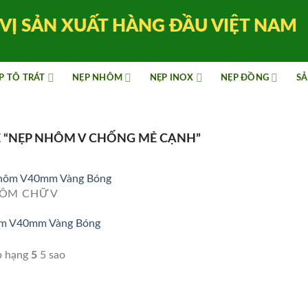
VỊ SẢN XUẤT HÀNG ĐẦU VIỆT NAM
P TÔ TRÁT
NẸP NHÔM
NẸP INOX
NẸP ĐỒNG
SẢ
 “NẸP NHÔM V CHỐNG MẺ CẠNH”
ÔM CHỮ V
m V40mm Vàng Bóng
p hạng
5
5 sao