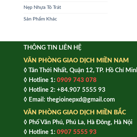
Nẹp Nhựa Tô Trát
Sản Phẩm Khác
THÔNG TIN LIÊN HỆ
VĂN PHÒNG GIAO DỊCH MIỀN NAM
◊ Tân Thới Nhất, Quận 12, TP. Hồ Chí Min
◊ Hotline 1:
0909 743 078
◊ Hotline 2: +84.907 5555 93
◊ Email: thegioinepxd@gmail.com
VĂN PHÒNG GIAO DỊCH MIỀN BẮC
◊ Phố Văn Phú, Phú La, Hà Đông, Hà Nội
◊ Hotline 1:
0907 5555 93