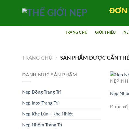
Bỏ
ĐƠN 
qua
nội
dung
TRANG CHỦ
GIỚI THIỆU
NẸ
TRANG CHỦ
/
SẢN PHẨM ĐƯỢC GẮN THẺ
DANH MỤC SẢN PHẨM
NẸP NH
Nẹp Đồng Trang Trí
Nẹp Nhô
Nẹp Inox Trang Trí
Được xế
Nẹp Khe Lún - Khe Nhiệt
Nẹp Nhôm Trang Trí