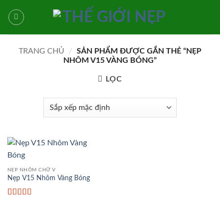
Bỏ
qua
nội
dung
TRANG CHỦ
/
SẢN PHẨM ĐƯỢC GẮN THẺ “NẸP
NHÔM V15 VÀNG BÓNG”
LỌC
NẸP NHÔM CHỮ V
Nẹp V15 Nhôm Vàng Bóng
Được xếp
hạng
5
5 sao