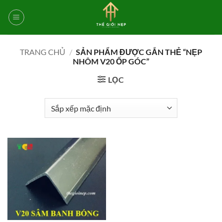
Bỏ
qua
nội
dung
TRANG CHỦ
/
SẢN PHẨM ĐƯỢC GẮN THẺ “NẸP
NHÔM V20 ỐP GÓC”
LỌC