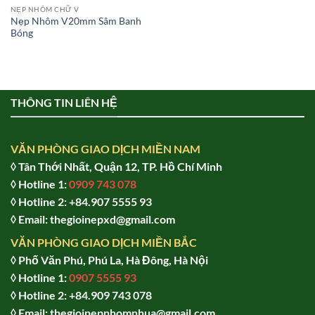
NẸP NHÔM CHỮ V
Nẹp Nhôm V20mm Sâm Banh
Bóng
THÔNG TIN LIÊN HỆ
VĂN PHÒNG GIAO DỊCH MIỀN NAM
◊ Tân Thới Nhất, Quận 12, TP. Hồ Chí Minh
◊ Hotline 1:
0909 743 078
◊ Hotline 2: +84.907 5555 93
◊ Email: thegioinepxd@gmail.com
VĂN PHÒNG GIAO DỊCH MIỀN BẮC
◊ Phố Văn Phú, Phú La, Hà Đông, Hà Nội
◊ Hotline 1:
0907 5555 93
◊ Hot
line 2:
+84.909 743 078
◊ Email: thegioinepnhomnhua@gmail.com