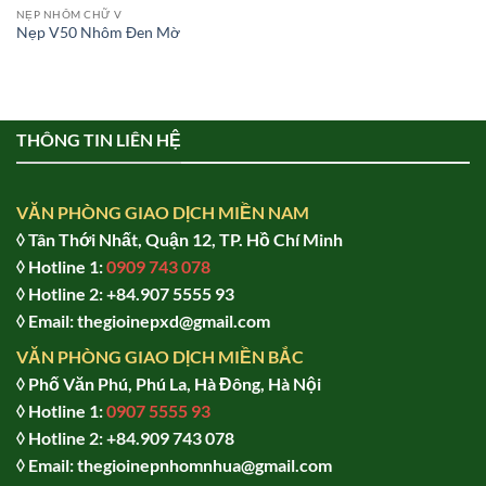
NẸP NHÔM CHỮ V
Nẹp V50 Nhôm Đen Mờ
THÔNG TIN LIÊN HỆ
VĂN PHÒNG GIAO DỊCH MIỀN NAM
◊ Tân Thới Nhất, Quận 12, TP. Hồ Chí Minh
◊ Hotline 1:
0909 743 078
◊ Hotline 2: +84.907 5555 93
◊ Email: thegioinepxd@gmail.com
VĂN PHÒNG GIAO DỊCH MIỀN BẮC
◊ Phố Văn Phú, Phú La, Hà Đông, Hà Nội
◊ Hotline 1:
0907 5555 93
◊ Hot
line 2:
+84.909 743 078
◊ Email: thegioinepnhomnhua@gmail.com