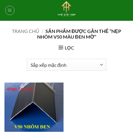
Bỏ
qua
nội
dung
TRANG CHỦ
/
SẢN PHẨM ĐƯỢC GẮN THẺ “NẸP
NHÔM V50 MÀU ĐEN MỜ”
LỌC