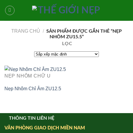
Bỏ
qua
nội
dung
TRANG CHỦ
/
SẢN PHẨM ĐƯỢC GẮN THẺ “NẸP
NHÔM ZU15.5”
LỌC
NẸP NHÔM CHỮ U
Nẹp Nhôm Chỉ Âm ZU12.5
THÔNG TIN LIÊN HỆ
VĂN PHÒNG GIAO DỊCH MIỀN NAM