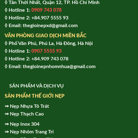
◊ Tân Thới Nhất, Quận 12, TP. Hồ Chí Minh
◊ Hotline 1:
0909 743 078
◊ Hotline 2: +84.907 5555 93
◊ Email: thegioinepxd@gmail.com
VĂN PHÒNG GIAO DỊCH MIỀN BẮC
◊ Phố Văn Phú, Phú La, Hà Đông, Hà Nội
◊ Hotline 1:
0907 5555 93
◊ Hot
line 2:
+84.909 743 078
◊ Email: thegioinepnhomnhua@gmail.com
SẢN PHẨM VÀ DỊCH VỤ
SẢN PHẨM THẾ GIỚI NẸP
⇒
Nẹp Nhựa Tô Trát
⇒
Nẹp Thạch Cao
⇒
Nẹp Inox 304
⇒
Nẹp Nhôm Trang Trí