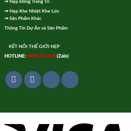
⇒
Nẹp Đồng Trang Trí
⇒
Nẹp Khe Nhiệt Khe Lún
⇒
Sản Phẩm Khác
Thông Tin Dự Án và Sản Phẩm
KẾT NỐI THẾ GIỚI NẸP
HOTLINE:
0909 743 078
(Zalo)
Vi