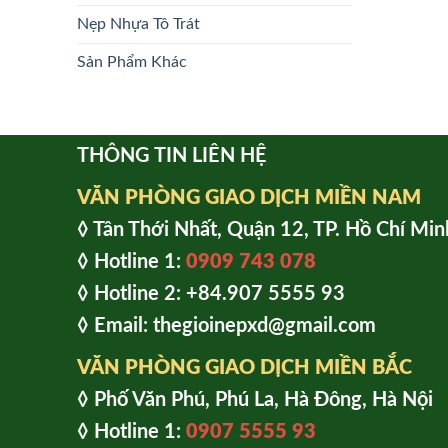
Nẹp Nhựa Tô Trát
Sản Phẩm Khác
THÔNG TIN LIÊN HỆ
VĂN PHÒNG GIAO DỊCH MIỀN NAM
◊ Tân Thới Nhất, Quận 12, TP. Hồ Chí Min
◊ Hotline 1:
0909 743 078
◊ Hotline 2: +84.907 5555 93
◊ Email: thegioinepxd@gmail.com
VĂN PHÒNG GIAO DỊCH MIỀN BẮC
◊ Phố Văn Phú, Phú La, Hà Đông, Hà Nội
◊ Hotline 1:
0907 5555 93