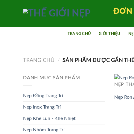
Bỏ
ĐƠN 
qua
nội
dung
TRANG CHỦ
GIỚI THIỆU
NẸ
TRANG CHỦ
/
SẢN PHẨM ĐƯỢC GẮN THẺ 
DANH MỤC SẢN PHẨM
NẸP TH
Nẹp Đồng Trang Trí
Nẹp Ron
Nẹp Inox Trang Trí
Nẹp Khe Lún - Khe Nhiệt
Nẹp Nhôm Trang Trí