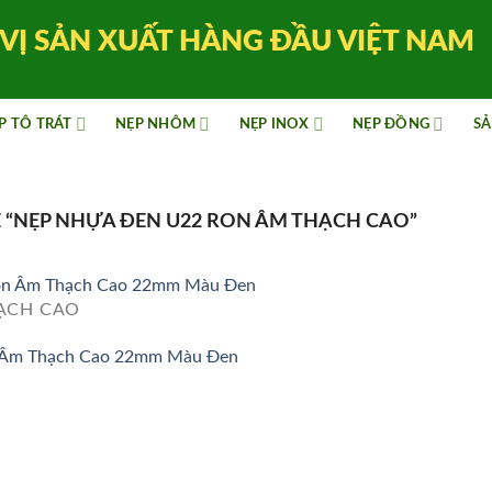
VỊ SẢN XUẤT HÀNG ĐẦU VIỆT NAM
P TÔ TRÁT
NẸP NHÔM
NẸP INOX
NẸP ĐỒNG
SẢ
“NẸP NHỰA ĐEN U22 RON ÂM THẠCH CAO”
ẠCH CAO
 Âm Thạch Cao 22mm Màu Đen