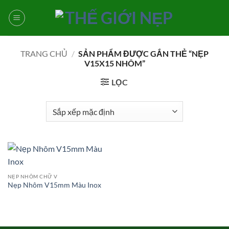
Bỏ
qua
nội
dung
TRANG CHỦ
/
SẢN PHẨM ĐƯỢC GẮN THẺ “NẸP
V15X15 NHÔM”
LỌC
NẸP NHÔM CHỮ V
Nẹp Nhôm V15mm Màu Inox