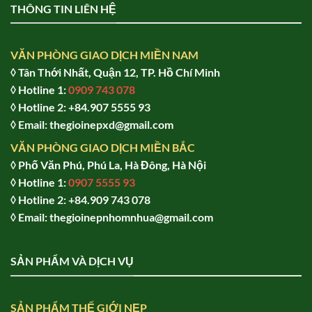
THÔNG TIN LIÊN HỆ
VĂN PHÒNG GIAO DỊCH MIỀN NAM
◊ Tân Thới Nhất, Quận 12, TP. Hồ Chí Minh
◊ Hotline 1:
0909 743 078
◊ Hotline 2: +84.907 5555 93
◊ Email: thegioinepxd@gmail.com
VĂN PHÒNG GIAO DỊCH MIỀN BẮC
◊ Phố Văn Phú, Phú La, Hà Đông, Hà Nội
◊ Hotline 1:
0907 5555 93
◊ Hot
line 2:
+84.909 743 078
◊ Email: thegioinepnhomnhua@gmail.com
SẢN PHẨM VÀ DỊCH VỤ
SẢN PHẨM THẾ GIỚI NẸP