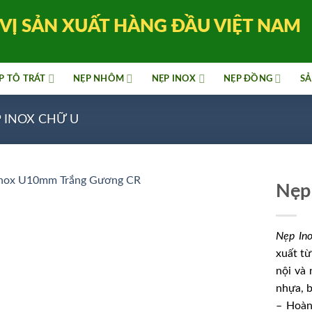
VỊ SẢN XUẤT HÀNG ĐẦU VIỆT NAM
P TÔ TRÁT
NẸP NHÔM
NẸP INOX
NẸP ĐỒNG
SẢ
 INOX CHỮ U
Nẹp
Nẹp In
xuất từ
nội và 
nhựa, b
– Hoàn 