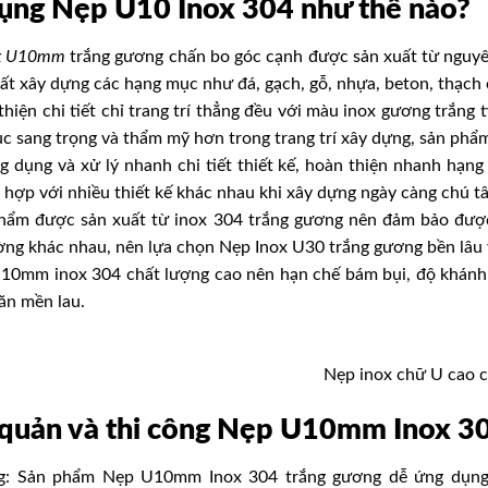
dụng
Nẹp U10 Inox 304
như thế nào?
ox U10mm
trắng gương chấn bo góc cạnh được sản xuất từ nguyên 
hất xây dựng các hạng mục như đá, gạch, gỗ, nhựa, beton, thạch 
hiện chi tiết chỉ trang trí thẳng đều với màu inox gương trắng 
c sang trọng và thẩm mỹ hơn trong trang trí xây dựng, sản phẩm
g dụng và xử lý nhanh chi tiết thiết kế, hoàn thiện nhanh hạ
 hợp với nhiều thiết kế khác nhau khi xây dựng ngày càng chú t
hẩm được sản xuất từ inox 304 trắng gương nên đảm bảo được 
ờng khác nhau, nên lựa chọn
Nẹp Inox U30 trắng gương
bền lâu 
10mm inox 304
chất lượng cao nên hạn chế bám bụi, độ khánh t
ăn mền lau.
Nẹp inox chữ U cao 
quản và thi công
Nẹp U10mm Inox 3
ng: Sản phẩm
Nẹp U10mm Inox 304 trắng gương
dễ ứng dụng,