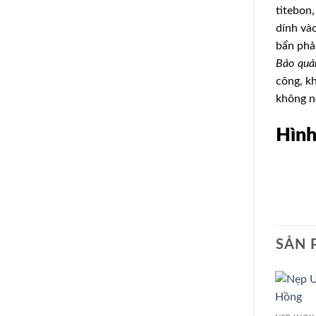
titebon,
dính và
bẩn phả
Bảo quả
công, kh
không n
Hình
SẢN 