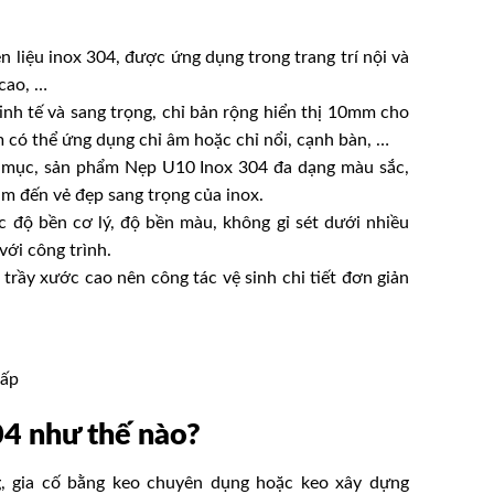
liệu inox 304, được ứng dụng trong trang trí nội và
cao, …
tinh tế và sang trọng, chỉ bản rộng hiển thị 10mm cho
 có thể ứng dụng chỉ âm hoặc chỉ nổi, cạnh bàn, …
ng mục, sản phẩm
Nẹp U10 Inox 304
đa dạng màu sắc,
âm đến vẻ đẹp sang trọng của inox.
độ bền cơ lý, độ bền màu, không gỉ sét dưới nhiều
với công trình.
rầy xước cao nên công tác vệ sinh chi tiết đơn giản
cấp
04
như thế nào?
 gia cố bằng keo chuyên dụng hoặc keo xây dựng