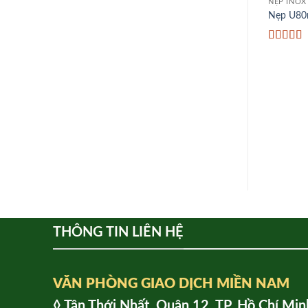
NẸP INOX
Nẹp U80
Được xế
hạng
5
5
THÔNG TIN LIÊN HỆ
VĂN PHÒNG GIAO DỊCH MIỀN NAM
◊ Tân Thới Nhất, Quận 12, TP. Hồ Chí Min