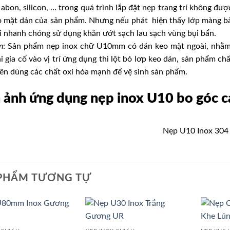
 abon, silicon, … trong quá trình lắp đặt
nẹp trang trí
không được 
o mặt dán của sản phẩm. Nhưng nếu phát hiện thấy lớp màng bả
i nhanh chóng sử dụng khăn ướt sạch lau sạch vùng bụi bẩn.
n
: Sản phẩm nẹp
inox chữ U10mm
có dán keo mặt ngoài, nhằm
i gia cố vào vị trí ứng dụng thì lột bỏ lơp keo dán, sản phẩm c
ên dùng các chất oxi hóa mạnh để vệ sinh sản phẩm.
 ảnh ứng dụng
nẹp inox U10
bo góc c
Nẹp U10 Inox 304
PHẨM TƯƠNG TỰ