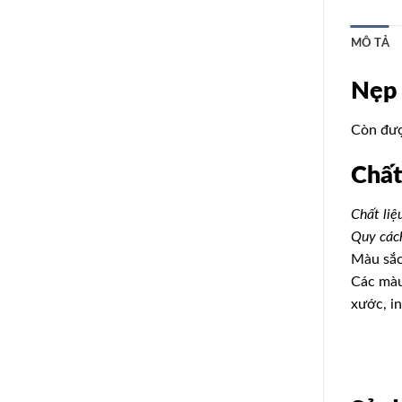
MÔ TẢ
Nẹp 
Còn đượ
Chất
Chất liệ
Quy các
Màu sắc
Các màu
xước, i