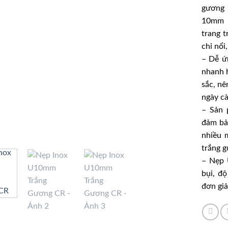
gương 
10mm c
trang 
chỉ nổi
– Dễ ứn
nhanh 
sắc, nê
ngày cà
– Sản 
đảm bả
nhiều 
trắng 
–
Nẹp 
bụi, độ
đơn giả