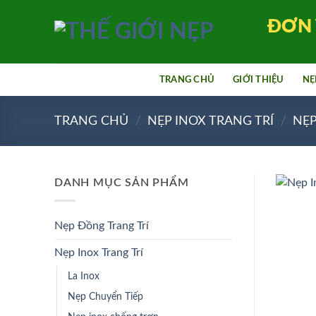
Bỏ
ĐƠN 
qua
nội
dung
TRANG CHỦ
GIỚI THIỆU
NẸ
TRANG CHỦ
/
NẸP INOX TRANG TRÍ
/
NẸP
DANH MỤC SẢN PHẨM
Nẹp Đồng Trang Trí
Nẹp Inox Trang Trí
La Inox
Nẹp Chuyển Tiếp