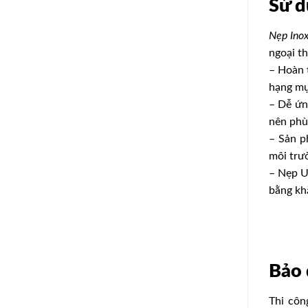
Sử 
Nẹp In
ngoại t
– Hoàn t
hạng mụ
– Dễ ứn
nên phù
– Sản p
môi trư
–
Nẹp U
bằng kh
Bảo 
Thi cô