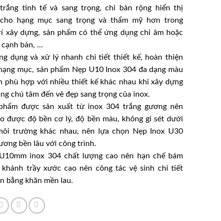
trắng tinh tế và sang trọng, chỉ bản rộng hiển thị
ho hạng mục sang trọng và thẩm mỹ hơn trong
trí xây dựng, sản phẩm có thể ứng dụng chỉ âm hoặc
, cạnh bàn, …
g dụng và xử lý nhanh chi tiết thiết kế, hoàn thiện
hạng mục, sản phẩm
Nẹp U10 Inox 304
đa dạng màu
n phù hợp với nhiều thiết kế khác nhau khi xây dựng
ng chú tâm đến vẻ đẹp sang trọng của inox.
phẩm được sản xuất từ inox 304 trắng gương nên
o được độ bền cơ lý, độ bền màu, không gỉ sét dưới
môi trường khác nhau, nên lựa chọn
Nẹp Inox U30
gương
bền lâu với công trình.
U10mm inox 304
chất lượng cao nên hạn chế bám
 khánh trầy xước cao nên công tác vệ sinh chi tiết
n bằng khăn mền lau.