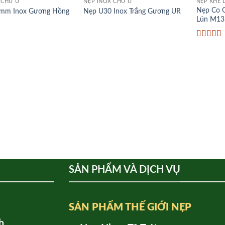
 CHỮ U
NẸP INOX CHỮ U
NẸP KHE 
Nẹp Co G
mm Inox Gương Hồng
Nẹp U30 Inox Trắng Gương UR
Lún M13
p
 sao
Được xế
hạng
5
5
SẢN PHẨM VÀ DỊCH VỤ
SẢN PHẨM THẾ GIỚI NẸP
h