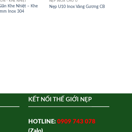
LÚN - KHE NHIỆT
NẸP INOX CHỮ U
iãn Khe Nhiệt – Khe
Nẹp U10 Inox Vàng Gương CB
mm Inox 304
p
 sao
NẸP INOX
Nẹp T10
Gương
KẾT NỐI THẾ GIỚI NẸP
HOTLINE:
0909 743 078
(Zalo)