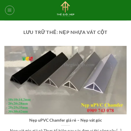
Bỏ
qua
nội
dung
LƯU TRỮ THẺ:
NẸP NHỰA VÁT CỘT
Nẹp uPVC Chamfer giá rẻ – Nẹp vát góc
Nẹp vát góc giá rẻ Thực tế hiện nay các đơn vị thi công xây [...]