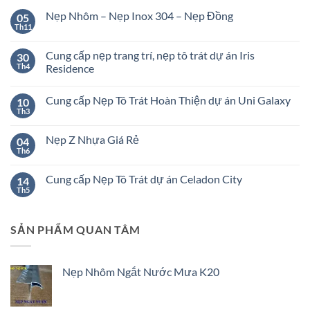
Nẹp Nhôm – Nẹp Inox 304 – Nẹp Đồng
05
Th11
Không
có
bình
Cung cấp nẹp trang trí, nẹp tô trát dự án Iris
30
luận
ở
Th4
Residence
Nẹp
Không
Nhôm
có
–
Cung cấp Nẹp Tô Trát Hoàn Thiện dự án Uni Galaxy
10
bình
Nẹp
luận
Inox
Th3
Không
ở
304
có
Cung
–
bình
cấp
Nẹp
Nẹp Z Nhựa Giá Rẻ
04
luận
nẹp
Đồng
ở
Th6
trang
Không
Cung
trí,
có
cấp
nẹp
bình
Nẹp
Cung cấp Nẹp Tô Trát dự án Celadon City
14
tô
luận
Tô
ở
Th5
trát
Không
Trát
Nẹp
dự
có
Hoàn
Z
án
bình
Thiện
Nhựa
Iris
luận
dự
Giá
Residence
SẢN PHẨM QUAN TÂM
ở
án
Rẻ
Cung
Uni
cấp
Galaxy
Nẹp
Tô
Nẹp Nhôm Ngắt Nước Mưa K20
Trát
dự
án
Celadon
City