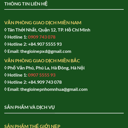
THÔNG TIN LIÊN HỆ
VĂN PHÒNG GIAO DỊCH MIỀN NAM
◊ Tân Thới Nhất, Quận 12, TP. Hồ Chí Minh
◊ Hotline 1:
0909 743 078
◊ Hotline 2: +84.907 5555 93
◊ Email: thegioinepxd@gmail.com
VĂN PHÒNG GIAO DỊCH MIỀN BẮC
◊ Phố Văn Phú, Phú La, Hà Đông, Hà Nội
◊ Hotline 1:
0907 5555 93
◊ Hot
line 2:
+84.909 743 078
◊ Email: thegioinepnhomnhua@gmail.com
SẢN PHẨM VÀ DỊCH VỤ
SẢN PHẨM THẾ GIỚI NẸP