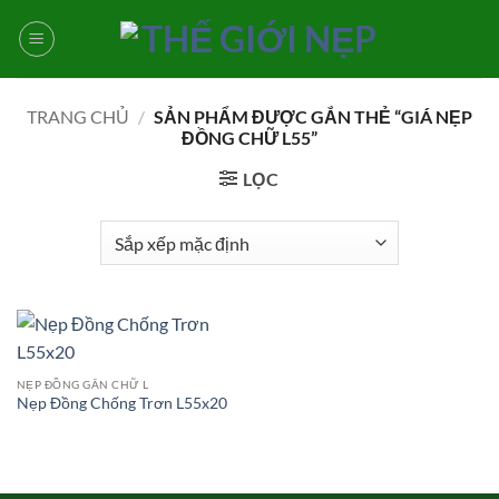
Bỏ
qua
nội
dung
TRANG CHỦ
/
SẢN PHẨM ĐƯỢC GẮN THẺ “GIÁ NẸP
ĐỒNG CHỮ L55”
LỌC
NẸP ĐỒNG GÂN CHỮ L
Nẹp Đồng Chống Trơn L55x20