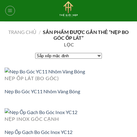
Bỏ
qua
nội
dung
TRANG CHỦ
/
SẢN PHẨM ĐƯỢC GẮN THẺ “NẸP BO
GÓC ỐP LÁT”
LỌC
NẸP ỐP LÁT (BO GÓC)
Nẹp Bo Góc YC11 Nhôm Vàng Bóng
NẸP INOX GÓC CẠNH
Nẹp Ốp Gạch Bo Góc Inox YC12