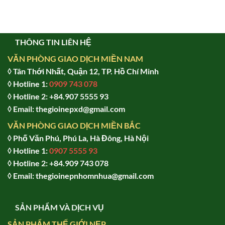
THÔNG TIN LIÊN HỆ
VĂN PHÒNG GIAO DỊCH MIỀN NAM
◊ Tân Thới Nhất, Quận 12, TP. Hồ Chí Minh
◊ Hotline 1:
0909 743 078
◊ Hotline 2: +84.907 5555 93
◊ Email: thegioinepxd@gmail.com
VĂN PHÒNG GIAO DỊCH MIỀN BẮC
◊ Phố Văn Phú, Phú La, Hà Đông, Hà Nội
◊ Hotline 1:
0907 5555 93
◊ Hot
line 2:
+84.909 743 078
◊ Email: thegioinepnhomnhua@gmail.com
SẢN PHẨM VÀ DỊCH VỤ
SẢN PHẨM THẾ GIỚI NẸP