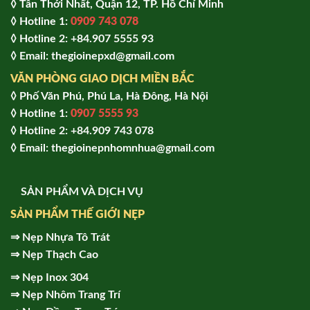
◊ Tân Thới Nhất, Quận 12, TP. Hồ Chí Minh
◊ Hotline 1:
0909 743 078
◊ Hotline 2: +84.907 5555 93
◊ Email: thegioinepxd@gmail.com
VĂN PHÒNG GIAO DỊCH MIỀN BẮC
◊ Phố Văn Phú, Phú La, Hà Đông, Hà Nội
◊ Hotline 1:
0907 5555 93
◊ Hot
line 2:
+84.909 743 078
◊ Email: thegioinepnhomnhua@gmail.com
SẢN PHẨM VÀ DỊCH VỤ
SẢN PHẨM THẾ GIỚI NẸP
⇒
Nẹp Nhựa Tô Trát
⇒
Nẹp Thạch Cao
⇒
Nẹp Inox 304
⇒
Nẹp Nhôm Trang Trí