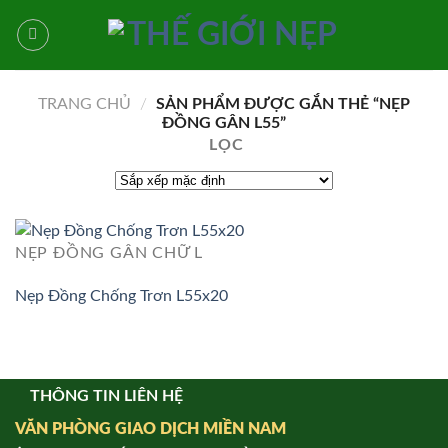
Bỏ
qua
nội
dung
TRANG CHỦ
/
SẢN PHẨM ĐƯỢC GẮN THẺ “NẸP
ĐỒNG GÂN L55”
LỌC
NẸP ĐỒNG GÂN CHỮ L
Nẹp Đồng Chống Trơn L55x20
THÔNG TIN LIÊN HỆ
VĂN PHÒNG GIAO DỊCH MIỀN NAM