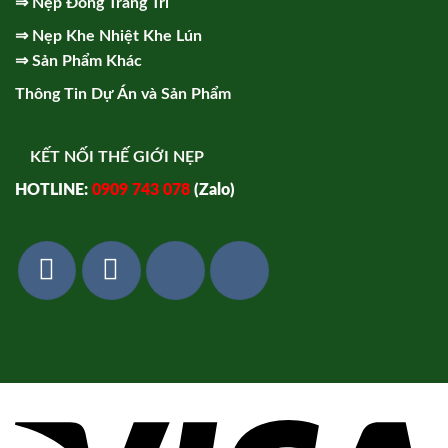
⇒
Nẹp Đồng Trang Trí
⇒
Nẹp Khe Nhiệt Khe Lún
⇒
Sản Phẩm Khác
Thông Tin Dự Án và Sản Phẩm
KẾT NỐI THẾ GIỚI NẸP
HOTLINE:
0909 743 078
(Zalo)
Vi