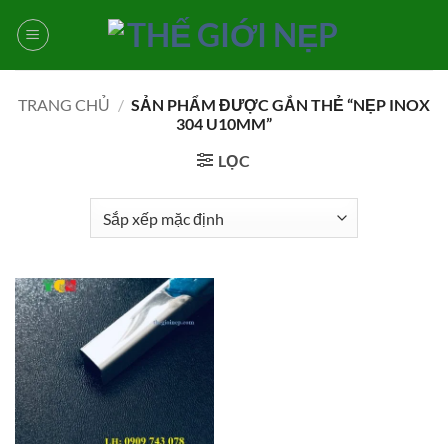
Bỏ
qua
nội
dung
TRANG CHỦ
/
SẢN PHẨM ĐƯỢC GẮN THẺ “NẸP INOX
304 U10MM”
LỌC