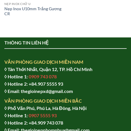
NẸP INOX CHỮ U
Nẹp Inox U10mm Trắng Gương
CR
THÔNG TIN LIÊN HỆ
VĂN PHÒNG GIAO DỊCH MIỀN NAM
◊ Tân Thới Nhất, Quận 12, TP. Hồ Chí Minh
◊ Hotline 1:
0909 743 078
◊ Hotline 2: +84.907 5555 93
◊ Email: thegioinepxd@gmail.com
VĂN PHÒNG GIAO DỊCH MIỀN BẮC
◊ Phố Văn Phú, Phú La, Hà Đông, Hà Nội
◊ Hotline 1:
0907 5555 93
◊ Hot
line 2:
+84.909 743 078
◊ Email: thegioinepnhomnhua@gmail.com