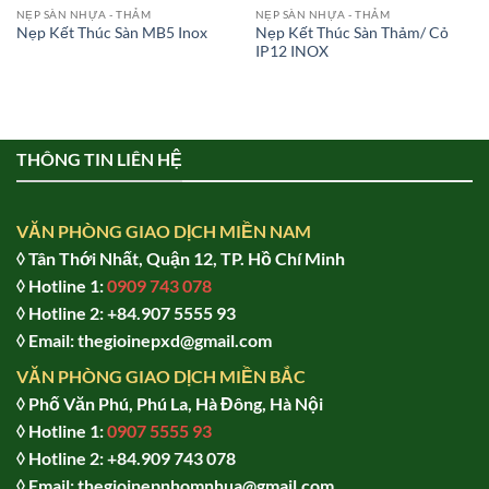
NẸP SÀN NHỰA - THẢM
NẸP SÀN NHỰA - THẢM
Nẹp Kết Thúc Sàn Thảm/ Cỏ
Nẹp Kết Thúc Sàn MB5 Inox
IP12 INOX
THÔNG TIN LIÊN HỆ
VĂN PHÒNG GIAO DỊCH MIỀN NAM
◊ Tân Thới Nhất, Quận 12, TP. Hồ Chí Minh
◊ Hotline 1:
0909 743 078
◊ Hotline 2: +84.907 5555 93
◊ Email: thegioinepxd@gmail.com
VĂN PHÒNG GIAO DỊCH MIỀN BẮC
◊ Phố Văn Phú, Phú La, Hà Đông, Hà Nội
◊ Hotline 1:
0907 5555 93
◊ Hot
line 2:
+84.909 743 078
◊ Email: thegioinepnhomnhua@gmail.com