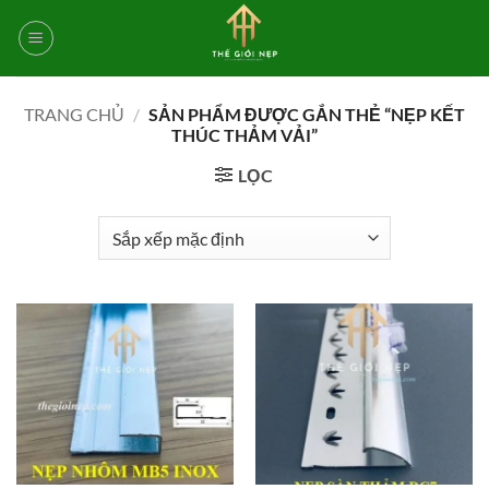
Bỏ
qua
nội
dung
TRANG CHỦ
/
SẢN PHẨM ĐƯỢC GẮN THẺ “NẸP KẾT
THÚC THẢM VẢI”
LỌC