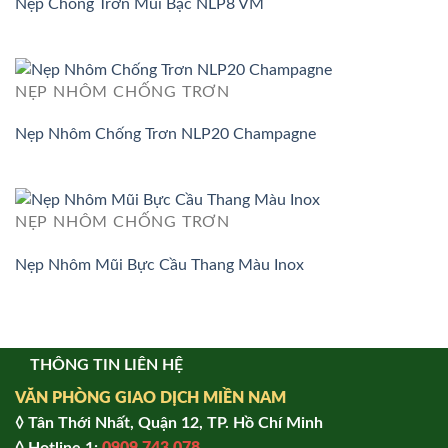
Nẹp Chống Trơn Mũi Bậc NLP8 VM
NẸP NHÔM CHỐNG TRƠN
Nẹp Nhôm Chống Trơn NLP20 Champagne
NẸP NHÔM CHỐNG TRƠN
Nẹp Nhôm Mũi Bực Cầu Thang Màu Inox
THÔNG TIN LIÊN HỆ
VĂN PHÒNG GIAO DỊCH MIỀN NAM
◊ Tân Thới Nhất, Quận 12, TP. Hồ Chí Minh