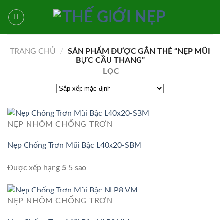
Bỏ
qua
nội
dung
TRANG CHỦ
/
SẢN PHẨM ĐƯỢC GẮN THẺ “NẸP MŨI
BỰC CẦU THANG”
LỌC
NẸP NHÔM CHỐNG TRƠN
Nẹp Chống Trơn Mũi Bậc L40x20-SBM
Được xếp hạng
5
5 sao
NẸP NHÔM CHỐNG TRƠN