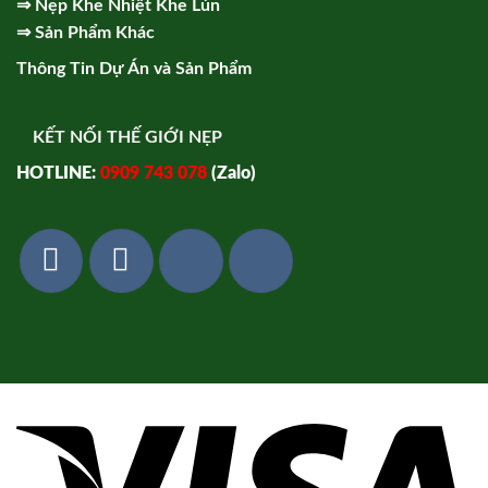
⇒
Nẹp Khe Nhiệt Khe Lún
⇒
Sản Phẩm Khác
Thông Tin Dự Án và Sản Phẩm
KẾT NỐI THẾ GIỚI NẸP
HOTLINE:
0909 743 078
(Zalo)
Vi