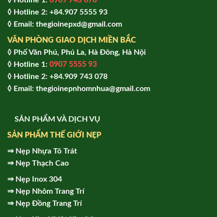
◊ Hotline 1:
0909 743 078
◊ Hotline 2: +84.907 5555 93
◊ Email: thegioinepxd@gmail.com
VĂN PHÒNG GIAO DỊCH MIỀN BẮC
◊ Phố Văn Phú, Phú La, Hà Đông, Hà Nội
◊ Hotline 1:
0907 5555 93
◊ Hot
line 2:
+84.909 743 078
◊ Email: thegioinepnhomnhua@gmail.com
SẢN PHẨM VÀ DỊCH VỤ
SẢN PHẨM THẾ GIỚI NẸP
⇒
Nẹp Nhựa Tô Trát
⇒
Nẹp Thạch Cao
⇒
Nẹp Inox 304
⇒
Nẹp Nhôm Trang Trí
⇒
Nẹp Đồng Trang Trí