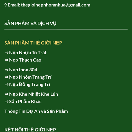
◊ Email: thegioinepnhomnhua@gmail.com
SẢN PHẨM VÀ DỊCH VỤ
SẢN PHẨM THẾ GIỚI NẸP
⇒
Nẹp Nhựa Tô Trát
⇒
Nẹp Thạch Cao
⇒
Nẹp Inox 304
⇒
Nẹp Nhôm Trang Trí
⇒
Nẹp Đồng Trang Trí
⇒
Nẹp Khe Nhiệt Khe Lún
⇒
Sản Phẩm Khác
Thông Tin Dự Án và Sản Phẩm
KẾT NỐI THẾ GIỚI NẸP