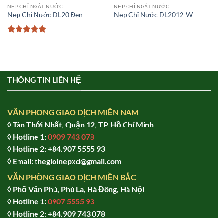
NẸP CHỈ NGẮT NƯỚC
NẸP CHỈ NGẮT NƯỚC
Nẹp Chỉ Nước DL20 Đen
Nẹp Chỉ Nước DL2012-W
Được xếp
hạng
5
5
sao
THÔNG TIN LIÊN HỆ
VĂN PHÒNG GIAO DỊCH MIỀN NAM
◊ Tân Thới Nhất, Quận 12, TP. Hồ Chí Minh
◊ Hotline 1:
0909 743 078
◊ Hotline 2: +84.907 5555 93
◊ Email: thegioinepxd@gmail.com
VĂN PHÒNG GIAO DỊCH MIỀN BẮC
◊ Phố Văn Phú, Phú La, Hà Đông, Hà Nội
◊ Hotline 1:
0907 5555 93
◊ Hot
line 2:
+84.909 743 078