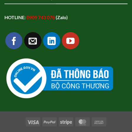
HOTLINE:
0909 743 078
(Zalo)
Visa
PayPal
Stripe
MasterCard
Cash
On