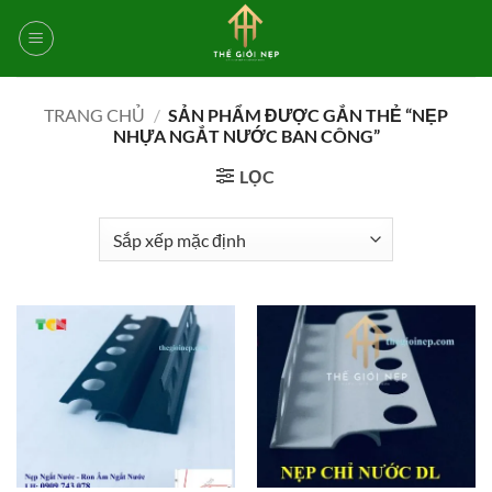
Bỏ
qua
nội
dung
TRANG CHỦ
/
SẢN PHẨM ĐƯỢC GẮN THẺ “NẸP
NHỰA NGẮT NƯỚC BAN CÔNG”
LỌC