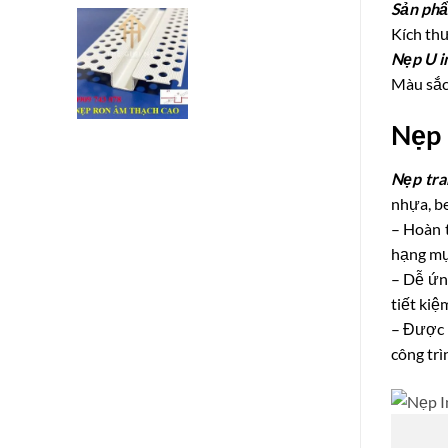
Sản ph
Kích th
Nẹp U i
Màu sắc
Nẹp 
Nẹp tra
nhựa, be
– Hoàn t
hạng mục
– Dễ ứn
tiết kiệ
– Được 
công trì