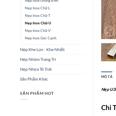
Nẹp inox chống trơn
Nẹp Inox Chữ L
Nẹp Inox Chữ T
Nẹp Inox Chữ U
Nẹp Inox Chữ V
Nẹp Inox Góc Cạnh
Nẹp Khe Lún - Khe Nhiệt
Nẹp Nhôm Trang Trí
Nẹp Nhựa Tô Trát
MÔ TẢ
Sản Phẩm Khác
Nẹp U30
SẢN PHẨM HOT
Chi 