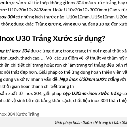
ẩm
được sản xuất từ thép không gỉ inox 304 màu xước trắng, hay c
ước: U10x30x10x2438mm. Hoặc U10x30x10x3000mm (Cao x rộng x
nox 304
có những kích thước nào: U10x10mm, U15x10mm, U2
 thông dụng khác: Trắng gương, vàng gương, đen gương, đen xướ
Inox U30 Trắng Xước sử dụng?
ng trí inox 304
được ứng dụng trong trang trí nội ngoại thất xâ
ton, gạch, thạch cao, …. Với các ưu điểm về kỹ thuật và thẩm mỹ 
hiện chi tiết chỉ trang hoặc ron chỉ âm trang trí thẳng đều bản
 nội thất đẹp hơn. Giải pháp có thể ứng dụng hoàn thiện viền vật
g dụng và xử lý nhanh vấn đề.
Nẹp inox U30mm xước trắng
với 
m thời gian hoàn thành chi tiết
trang trí
sản xuất từ inox 304, giải pháp
nẹp U30mm inox xước trắng
có
nh, dễ vệ sinh bề mặt bằng khăn sạch, chất liệu inox 304 thân thi
Giải pháp hoàn thiện chỉ trang trí bản 3