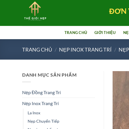
Bỏ
ĐƠN 
qua
nội
dung
TRANG CHỦ
GIỚI THIỆU
NẸ
TRANG CHỦ
/
NẸP INOX TRANG TRÍ
/
NẸP
DANH MỤC SẢN PHẨM
Nẹp Đồng Trang Trí
Nẹp Inox Trang Trí
La Inox
Nẹp Chuyển Tiếp