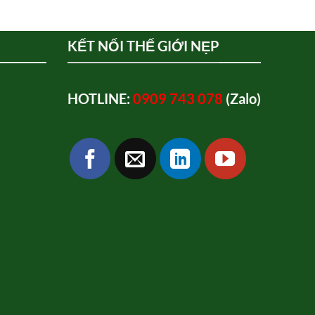
KẾT NỐI THẾ GIỚI NẸP
HOTLINE:
0909 743 078
(Zalo)