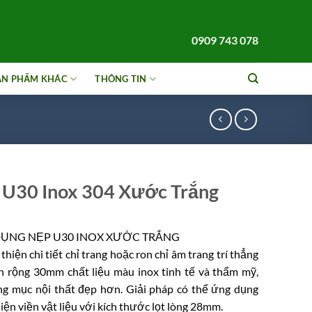
0909 743 078
ẢN PHẨM KHÁC
THÔNG TIN
 U30 Inox 304 Xước Trắng
ỤNG NẸP U30 INOX XƯỚC TRẮNG
thiện chi tiết chỉ trang hoặc ron chỉ âm trang trí thẳng
n rộng 30mm chất liệu màu inox tinh tế và thẩm mỹ,
ng mục nội thất đẹp hơn. Giải pháp có thể ứng dụng
iện viền vật liệu với kích thước lọt lòng 28mm.