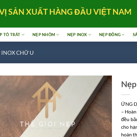
VỊ SẢN XUẤT HÀNG ĐẦU VIỆT NAM
P TÔ TRÁT
NẸP NHÔM
NẸP INOX
NẸP ĐỒNG
S
 INOX CHỮ U
Nẹp
ỨNG D
– Hoàn 
đều bả
cho hạ
hoàn th