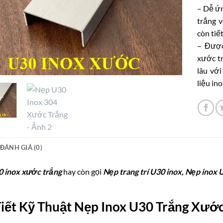
– Dễ ứ
trắng v
còn tiế
– Được
xước tr
lâu với
liệu in
ĐÁNH GIÁ (0)
 inox xước trắng
hay còn gọi
Nẹp trang trí U30 inox, Nẹp inox
Tiết Kỹ Thuật Nẹp Inox U30 Trắng Xướ