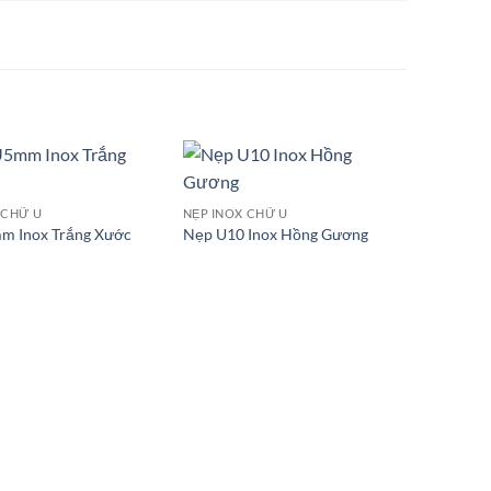
 CHỮ U
NẸP INOX CHỮ U
m Inox Trắng Xước
Nẹp U10 Inox Hồng Gương
NẸP INOX
Nẹp Ino
CR