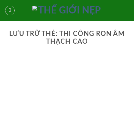
Bỏ
qua
nội
dung
LƯU TRỮ THẺ:
THI CÔNG RON ÂM
THẠCH CAO