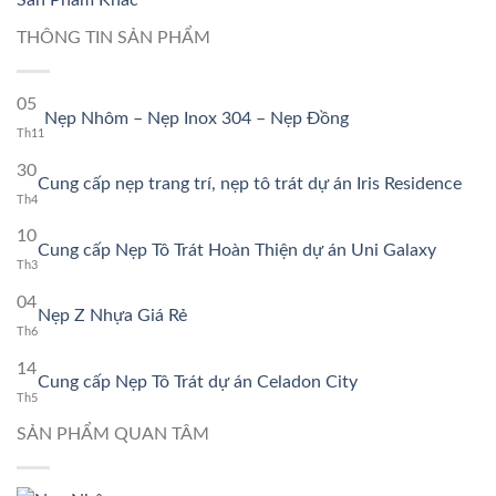
THÔNG TIN SẢN PHẨM
05
Không
Nẹp Nhôm – Nẹp Inox 304 – Nẹp Đồng
có
Th11
bình
30
luận
Không
Cung cấp nẹp trang trí, nẹp tô trát dự án Iris Residence
ở
có
Th4
Nẹp
bình
Nhôm
10
luận
–
Không
Cung cấp Nẹp Tô Trát Hoàn Thiện dự án Uni Galaxy
ở
Nẹp
có
Th3
Cung
Inox
bình
cấp
04
304
luận
nẹp
Không
Nẹp Z Nhựa Giá Rẻ
–
ở
trang
có
Th6
Nẹp
Cung
trí,
bình
Đồng
cấp
14
nẹp
luận
Nẹp
Không
Cung cấp Nẹp Tô Trát dự án Celadon City
tô
ở
Tô
có
Th5
trát
Nẹp
Trát
bình
dự
Z
SẢN PHẨM QUAN TÂM
Hoàn
luận
án
Nhựa
Thiện
ở
Iris
Giá
dự
Cung
Resid
Rẻ
án
cấp