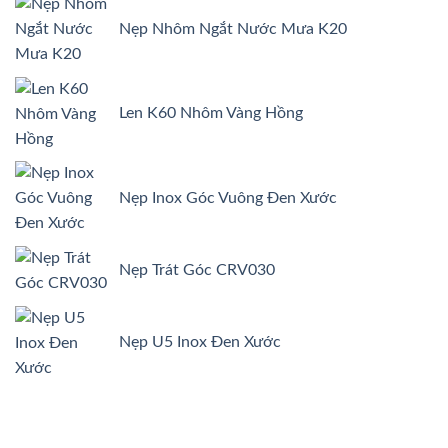
Uni
Nẹp
Nẹp Nhôm Ngắt Nước Mưa K20
Galaxy
Tô
Trát
dự
án
Celadon
Len K60 Nhôm Vàng Hồng
City
Nẹp Inox Góc Vuông Đen Xước
Nẹp Trát Góc CRV030
Nẹp U5 Inox Đen Xước